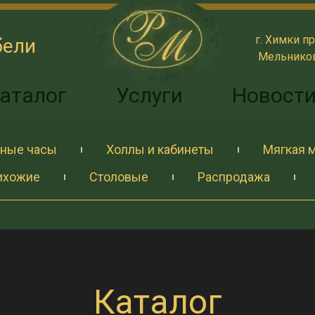
г. Химки пр
бели
Мельникова
аталог
Услуги
Новост
ные часы
Холлы и кабинеты
Мягкая 
ихожие
Столовые
Распродажа
Каталог