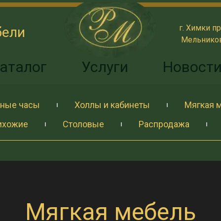
г. Химки пр
бели
Мельникова
аталог
Услуги
Новост
ные часы
Холлы и кабинеты
Мягкая 
ихожие
Столовые
Распродажа
Мягкая мебель