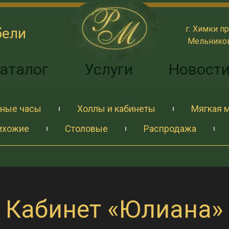
г. Химки пр
бели
Мельникова
аталог
Услуги
Новост
ные часы
Холлы и кабинеты
Мягкая 
ихожие
Столовые
Распродажа
Кабинет «Юлиана»