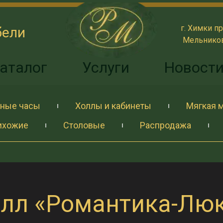
г. Химки пр
бели
Мельникова
аталог
Услуги
Новост
ные часы
Холлы и кабинеты
Мягкая 
ихожие
Столовые
Распродажа
лл «Романтика-Лю