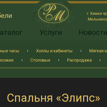
г. Химки пр
бели
Мельникова
аталог
Услуги
Новост
ные часы
Холлы и кабинеты
Мягкая 
ихожие
Столовые
Распродажа
Спальня «Элипс»